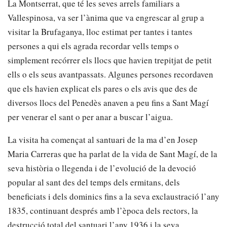
La Montserrat, que té les seves arrels familiars a
Vallespinosa, va ser l’ànima que va engrescar al grup a
visitar la Brufaganya, lloc estimat per tantes i tantes
persones a qui els agrada recordar vells temps o
simplement recórrer els llocs que havien trepitjat de petit
ells o els seus avantpassats. Algunes persones recordaven
que els havien explicat els pares o els avis que des de
diversos llocs del Penedès anaven a peu fins a Sant Magí
per venerar el sant o per anar a buscar l’aigua.
La visita ha començat al santuari de la ma d’en Josep
Maria Carreras que ha parlat de la vida de Sant Magí, de la
seva història o llegenda i de l’evolució de la devoció
popular al sant des del temps dels ermitans, dels
beneficiats i dels dominics fins a la seva exclaustració l’any
1835, continuant després amb l’època dels rectors, la
destrucció total del santuari l’any 1936 i la seva