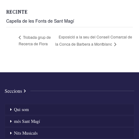
RECINTE
Capella de les Fonts de Sant Magí
Exposició a la seu del Consell Comarcal de
Trobada grup de
Recerca de Flora
la Conca de Barbera a Montblanc
Seccions
Qui som
més Sant Magí
Nits Musicals